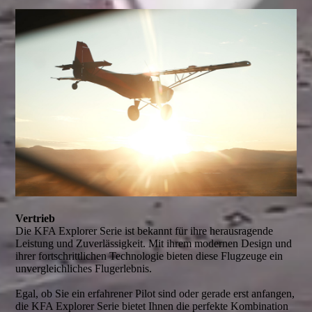
Vertrieb
Die KFA Explorer Serie ist bekannt für ihre herausragende
Leistung und Zuverlässigkeit. Mit ihrem modernen Design und
ihrer fortschrittlichen Technologie bieten diese Flugzeuge ein
unvergleichliches Flugerlebnis.
Egal, ob Sie ein erfahrener Pilot sind oder gerade erst anfangen,
die KFA Explorer Serie bietet Ihnen die perfekte Kombination