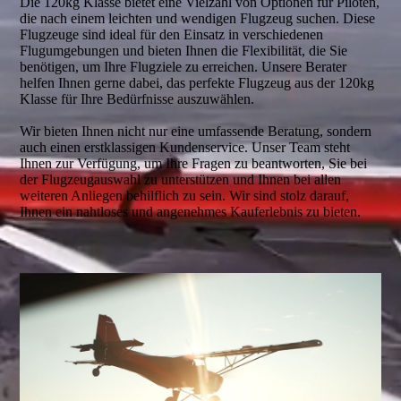
Die 120kg Klasse bietet eine Vielzahl von Optionen für Piloten,
die nach einem leichten und wendigen Flugzeug suchen. Diese
Flugzeuge sind ideal für den Einsatz in verschiedenen
Flugumgebungen und bieten Ihnen die Flexibilität, die Sie
benötigen, um Ihre Flugziele zu erreichen. Unsere Berater
helfen Ihnen gerne dabei, das perfekte Flugzeug aus der 120kg
Klasse für Ihre Bedürfnisse auszuwählen.
Wir bieten Ihnen nicht nur eine umfassende Beratung, sondern
auch einen erstklassigen Kundenservice. Unser Team steht
Ihnen zur Verfügung, um Ihre Fragen zu beantworten, Sie bei
der Flugzeugauswahl zu unterstützen und Ihnen bei allen
weiteren Anliegen behilflich zu sein. Wir sind stolz darauf,
Ihnen ein nahtloses und angenehmes Kauferlebnis zu bieten.