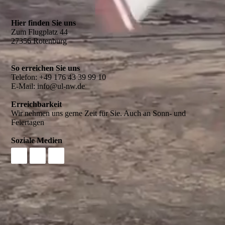
Hier finden Sie uns
Zum Flugplatz 44
27356 Rotenburg
So erreichen Sie uns
Telefon: +49 176 43 39 99 10
E-Mail: info@ul-nw.de
Erreichbarkeit
Wir nehmen uns gerne Zeit für Sie. Auch an Sonn- und
Feiertagen
Soziale Medien